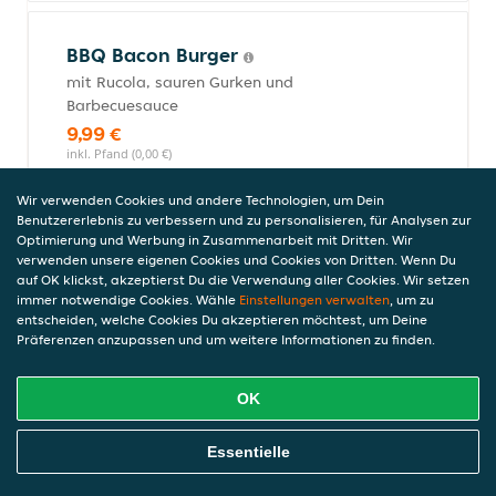
BBQ Bacon Burger
mit Rucola, sauren Gurken und
Barbecuesauce
9,99 €
inkl. Pfand (0,00 €)
Wir verwenden Cookies und andere Technologien, um Dein
Benutzererlebnis zu verbessern und zu personalisieren, für Analysen zur
Optimierung und Werbung in Zusammenarbeit mit Dritten. Wir
Champignon Zwiebel Burger
verwenden unsere eigenen Cookies und Cookies von Dritten. Wenn Du
mit gebratenen Champignons, Zwiebeln
auf OK klickst, akzeptierst Du die Verwendung aller Cookies. Wir setzen
und Mayonnaise
immer notwendige Cookies. Wähle
Einstellungen verwalten
, um zu
entscheiden, welche Cookies Du akzeptieren möchtest, um Deine
9,99 €
Präferenzen anzupassen und um weitere Informationen zu finden.
inkl. Pfand (0,00 €)
OK
Hamburger Klassik
Online Essen Bestellen
Essentielle
mit sauren Gurken und Mayonnaise
8,49 €