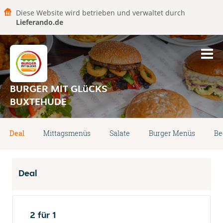
Diese Website wird betrieben und verwaltet durch
Lieferando.de
BURGER MIT GLüCKS
BUXTEHUDE
Deal
Mittagsmenüs
Salate
Burger Menüs
Be
Deal
2 für 1